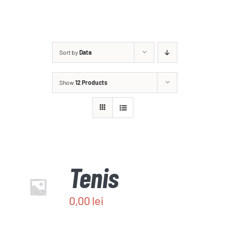
TARIFE
Sort by
Data
GRĂDINA DE VARĂ
Show
12 Products
CAZARE
NOUTĂȚI
CONTACT
Tenis
REZERVĂ
/
0,00
lei
DETALII