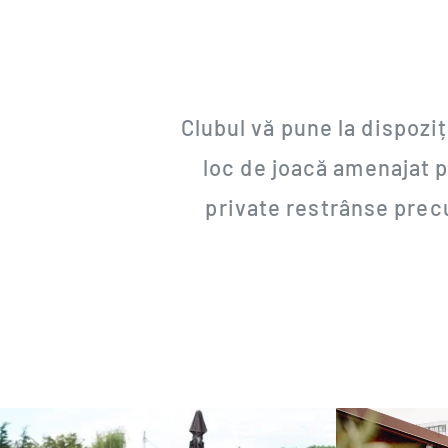
Clubul vă pune la dispoziț
loc de joacă amenajat p
private restrânse precu