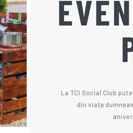
EVEN
La TCI Social Club put
din viața dumneav
aniver