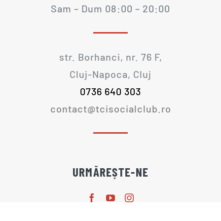
Sam – Dum 08:00 – 20:00
TARIFE
GRĂDINA DE VARĂ
str. Borhanci, nr. 76 F,
Cluj-Napoca, Cluj
CAZARE
0736 640 303
contact@tcisocialclub.ro
NOUTĂȚI
CONTACT
URMĂREȘTE-NE