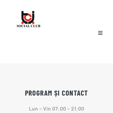
Skip
to
content
Toggle
Naviga
HOME
DEVINO MEMBRU
PROGRAM ȘI CONTACT
REZERVĂRI
Lun – Vin 07:00 – 21:00
SERVICII