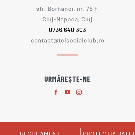
str. Borhanci, nr. 76 F,
Cluj-Napoca, Cluj
0736 640 303
contact@tcisocialclub.ro
URMĂREȘTE-NE
REGULAMENT
PROTECȚIA DATE