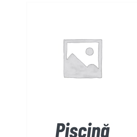
REZERVĂ
/
DETALII
Piscină