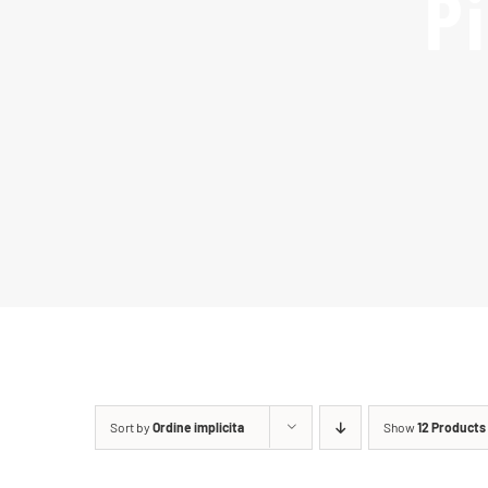
P
Sort by
Ordine implicita
Show
12 Products