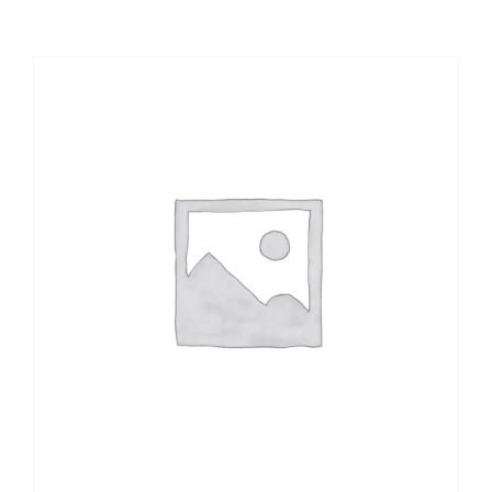
TARIFE
GRĂDINA DE VARĂ
CAZARE
NOUTĂȚI
REZERVĂ
/
DETALII
CONTACT