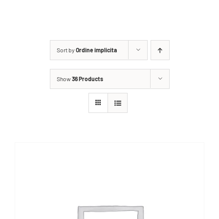
TARIFE
Sort by
Ordine implicita
GRĂDINA DE VARĂ
Show
36 Products
CAZARE
NOUTĂȚI
CONTACT